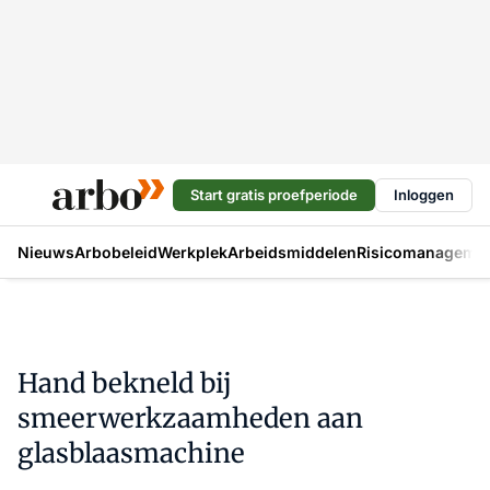
Start gratis proefperiode
Inloggen
Nieuws
Arbobeleid
Werkplek
Arbeidsmiddelen
Risicomanageme
Hand bekneld bij
smeerwerkzaamheden aan
glasblaasmachine