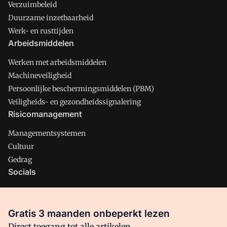
Verzuimbeleid
Duurzame inzetbaarheid
Werk- en rusttijden
Arbeidsmiddelen
Werken met arbeidsmiddelen
Machineveiligheid
Persoonlijke beschermingsmiddelen (PBM)
Veiligheids- en gezondheidssignalering
Risicomanagement
Managementsystemen
Cultuur
Gedrag
Socials
X
LinkedIn
Gratis 3 maanden onbeperkt lezen
Facebook
Direct toegang tot alle artikelen,