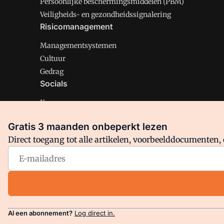
Persoonlijke beschermingsmiddelen (PBM)
Veiligheids- en gezondheidssignalering
Risicomanagement
Managementsystemen
Cultuur
Gedrag
Socials
X
LinkedIn
Gratis 3 maanden onbeperkt lezen
Facebook
Direct toegang tot alle artikelen, voorbeelddocumenten, 
Arbo is onderdeel van VMN media. Lees in
ons manifest
en
Privacy en Cookie beleid
|
Privacy instellingen
Al een abonnement?
Log direct in.