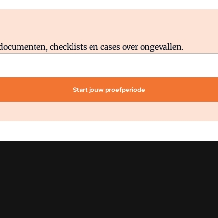
Al abonnee?
Log direct in.
lddocumenten, checklists en cases over ongevallen.
Start jouw proefperiode