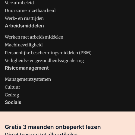
Verzuimbeleid
Duurzame inzetbaarheid
Werk- en rusttijden
Arbeidsmiddelen
Werken met arbeidsmiddelen
Machineveiligheid
Persoonlijke beschermingsmiddelen (PBM)
Veiligheids- en gezondheidssignalering
Risicomanagement
Managementsystemen
Cultuur
Gedrag
Socials
X
LinkedIn
Gratis 3 maanden onbeperkt lezen
Facebook
Direct toegang tot alle artikelen,