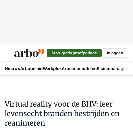
Start gratis proefperiode
Inloggen
Nieuws
Arbobeleid
Werkplek
Arbeidsmiddelen
Risicomanageme
Virtual reality voor de BHV: leer
levensecht branden bestrijden en
reanimeren