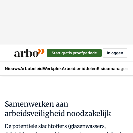
Start gratis proefperiode
Inloggen
Nieuws
Arbobeleid
Werkplek
Arbeidsmiddelen
Risicomanageme
Samenwerken aan
arbeidsveiligheid noodzakelijk
De potentiele slachtoffers (glazenwassers,