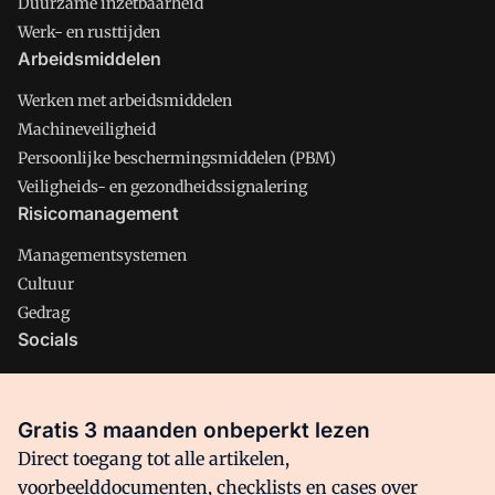
Duurzame inzetbaarheid
Werk- en rusttijden
Arbeidsmiddelen
Werken met arbeidsmiddelen
Machineveiligheid
Persoonlijke beschermingsmiddelen (PBM)
Veiligheids- en gezondheidssignalering
Risicomanagement
Managementsystemen
Cultuur
Gedrag
Socials
X
LinkedIn
Gratis 3 maanden onbeperkt lezen
Facebook
Direct toegang tot alle artikelen,
voorbeelddocumenten, checklists en cases over