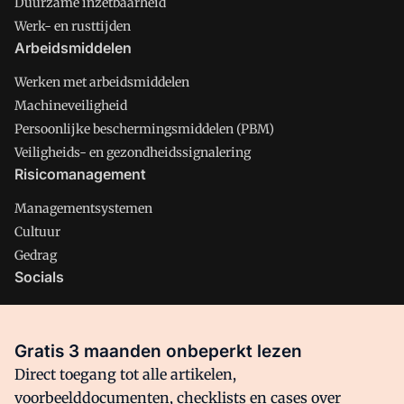
Duurzame inzetbaarheid
Werk- en rusttijden
Arbeidsmiddelen
Werken met arbeidsmiddelen
Machineveiligheid
Persoonlijke beschermingsmiddelen (PBM)
Veiligheids- en gezondheidssignalering
Risicomanagement
Managementsystemen
Cultuur
Gedrag
Socials
X
LinkedIn
Gratis 3 maanden onbeperkt lezen
Facebook
Direct toegang tot alle artikelen,
voorbeelddocumenten, checklists en cases over