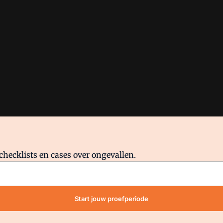
checklists en cases over ongevallen.
waar VMN media voor staat. Op gebruik van deze site zijn de volge
Start jouw proefperiode