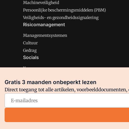
Machineveiligheid
Persoonlijke beschermingsmiddelen (PBM)
Veiligheids- en gezondheidssignalering
Risicomanagement
Managementsystemen
Cultuur
Gedrag
Socials
X
LinkedIn
Gratis 3 maanden onbeperkt lezen
Facebook
Direct toegang tot alle artikelen, voorbeelddocumenten, 
Arbo is onderdeel van VMN media. Lees in
ons manifest
en
Privacy en Cookie beleid
|
Privacy instellingen