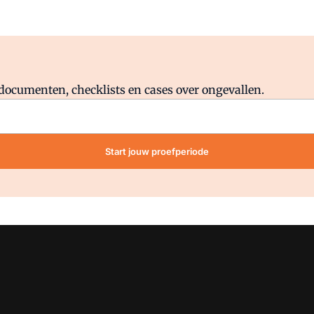
Al abonnee?
Log direct in.
lddocumenten, checklists en cases over ongevallen.
Start jouw proefperiode