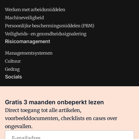
Werken met arbeidsmiddelen
Machineveiligheid
Persoonlijke beschermingsmiddelen (PBM)
Veiligheids- en gezondheidssignalering
Risicomanagement
Managementsystemen
Cultuur
Gedrag
Socials
X
LinkedIn
Gratis 3 maanden onbeperkt lezen
Facebook
Direct toegang tot alle artikelen,
voorbeelddocumenten, checklists en cases over
ongevallen.
Arbo is onderdeel van VMN media. Lees in
ons manifest
waar