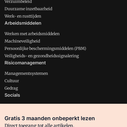
Verzuimbeleid
Duurzame inzetbaarheid
Werk- en rusttijden
Arbeidsmiddelen
Werken met arbeidsmiddelen
Machineveiligheid
Persoonlijke beschermingsmiddelen (PBM)
Veiligheids- en gezondheidssignalering
Risicomanagement
Managementsystemen
Cultuur
Gedrag
Socials
X
LinkedIn
Gratis 3 maanden onbeperkt lezen
Facebook
Direct toegang tot alle artikelen,