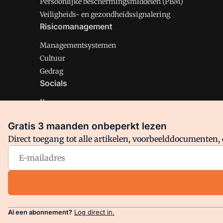
Persoonlijke beschermingsmiddelen (PBM)
Veiligheids- en gezondheidssignalering
Risicomanagement
Managementsystemen
Cultuur
Gedrag
Socials
X
LinkedIn
Gratis 3 maanden onbeperkt lezen
Facebook
Direct toegang tot alle artikelen, voorbeelddocumenten, 
Arbo is onderdeel van VMN media. Lees in
ons manifest
en
Privacy en Cookie beleid
|
Privacy instellingen
Al een abonnement?
Log direct in.