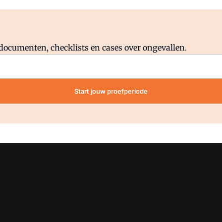
Al abonnee?
Log direct in.
lddocumenten, checklists en cases over ongevallen.
Start jouw proefperiode