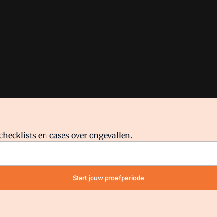
checklists en cases over ongevallen.
waar VMN media voor staat. Op gebruik van deze site zijn de volge
Start jouw proefperiode