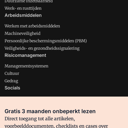
Duurzame inzetbaarheid
Werk- en rusttijden
Arbeidsmiddelen
Werken met arbeidsmiddelen
Machineveiligheid
Persoonlijke beschermingsmiddelen (PBM)
Veiligheids- en gezondheidssignalering
Risicomanagement
Managementsystemen
Cultuur
Gedrag
Socials
X
LinkedIn
Gratis 3 maanden onbeperkt lezen
Facebook
Direct toegang tot alle artikelen,
voorbeelddocumenten, checklists en cases over