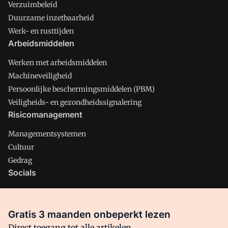
Verzuimbeleid
Duurzame inzetbaarheid
Werk- en rusttijden
Arbeidsmiddelen
Werken met arbeidsmiddelen
Machineveiligheid
Persoonlijke beschermingsmiddelen (PBM)
Veiligheids- en gezondheidssignalering
Risicomanagement
Managementsystemen
Cultuur
Gedrag
Socials
X
LinkedIn
Gratis 3 maanden onbeperkt lezen
Facebook
Direct toegang tot alle artikelen,