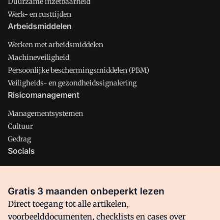
Duurzame inzetbaarheid
Werk- en rusttijden
Arbeidsmiddelen
Werken met arbeidsmiddelen
Machineveiligheid
Persoonlijke beschermingsmiddelen (PBM)
Veiligheids- en gezondheidssignalering
Risicomanagement
Managementsystemen
Cultuur
Gedrag
Socials
X
LinkedIn
Gratis 3 maanden onbeperkt lezen
Facebook
Direct toegang tot alle artikelen,
voorbeelddocumenten, checklists en cases over