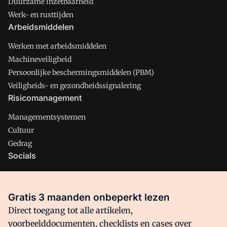
Duurzame inzetbaarheid
Werk- en rusttijden
Arbeidsmiddelen
Werken met arbeidsmiddelen
Machineveiligheid
Persoonlijke beschermingsmiddelen (PBM)
Veiligheids- en gezondheidssignalering
Risicomanagement
Managementsystemen
Cultuur
Gedrag
Socials
X
LinkedIn
Gratis 3 maanden onbeperkt lezen
Facebook
Direct toegang tot alle artikelen,
voorbeelddocumenten, checklists en cases over