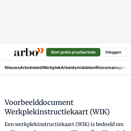
Start gratis proefperiode
Inloggen
Nieuws
Arbobeleid
Werkplek
Arbeidsmiddelen
Risicomanageme
Voorbeelddocument
Werkplekinstructiekaart (WIK)
Een werkplekinstructiekaart (WIK) is bedoeld om