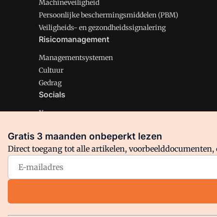
Machineveiligheid
Persoonlijke beschermingsmiddelen (PBM)
Veiligheids- en gezondheidssignalering
Risicomanagement
Managementsystemen
Cultuur
Gedrag
Socials
X
LinkedIn
Gratis 3 maanden onbeperkt lezen
Facebook
Direct toegang tot alle artikelen, voorbeelddocumenten, 
Arbo is onderdeel van VMN media. Lees in
ons manifest
en
Privacy en Cookie beleid
|
Privacy instellingen