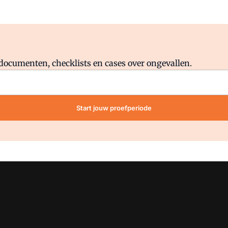
Al abonnee?
Log direct in.
lddocumenten, checklists en cases over ongevallen.
Start jouw proefperiode