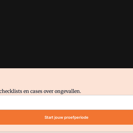
checklists en cases over ongevallen.
waar VMN media voor staat. Op gebruik van deze site zijn de volge
Start jouw proefperiode