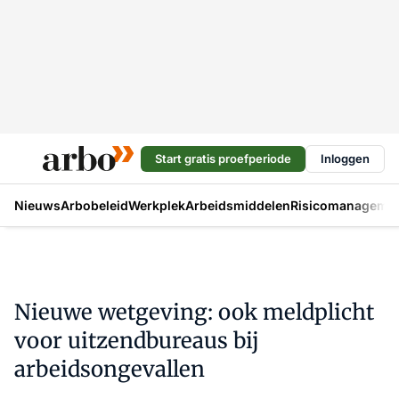
Start gratis proefperiode
Inloggen
Nieuws
Arbobeleid
Werkplek
Arbeidsmiddelen
Risicomanageme
Nieuwe wetgeving: ook meldplicht
voor uitzendbureaus bij
arbeidsongevallen