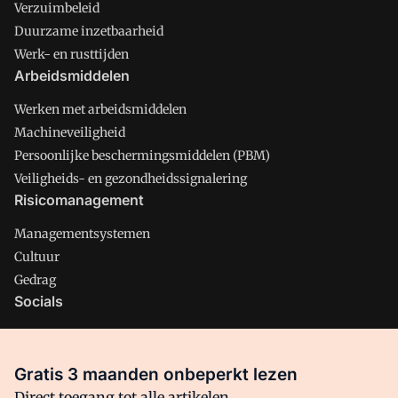
Verzuimbeleid
Duurzame inzetbaarheid
Werk- en rusttijden
Arbeidsmiddelen
Werken met arbeidsmiddelen
Machineveiligheid
Persoonlijke beschermingsmiddelen (PBM)
Veiligheids- en gezondheidssignalering
Risicomanagement
Managementsystemen
Cultuur
Gedrag
Socials
X
LinkedIn
Gratis 3 maanden onbeperkt lezen
Facebook
Direct toegang tot alle artikelen,