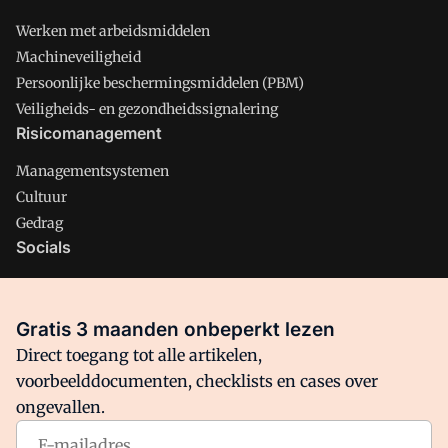
Werken met arbeidsmiddelen
Machineveiligheid
Persoonlijke beschermingsmiddelen (PBM)
Veiligheids- en gezondheidssignalering
Risicomanagement
Managementsystemen
Cultuur
Gedrag
Socials
X
LinkedIn
Gratis 3 maanden onbeperkt lezen
Facebook
Direct toegang tot alle artikelen,
voorbeelddocumenten, checklists en cases over
ongevallen.
Arbo is onderdeel van VMN media. Lees in
ons manifest
waar