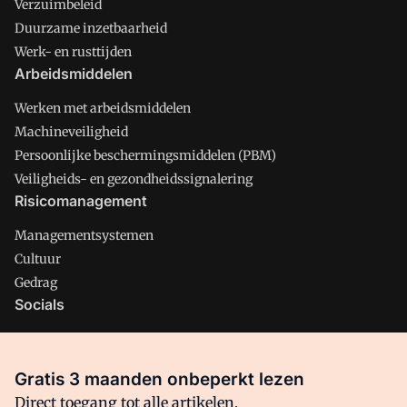
Verzuimbeleid
Duurzame inzetbaarheid
Werk- en rusttijden
Arbeidsmiddelen
Werken met arbeidsmiddelen
Machineveiligheid
Persoonlijke beschermingsmiddelen (PBM)
Veiligheids- en gezondheidssignalering
Risicomanagement
Managementsystemen
Cultuur
Gedrag
Socials
X
LinkedIn
Gratis 3 maanden onbeperkt lezen
Facebook
Direct toegang tot alle artikelen,