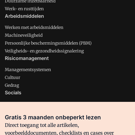
Duurzame inzetbaarheid
Werk- en rusttijden
Arbeidsmiddelen
Werken met arbeidsmiddelen
Machineveiligheid
Persoonlijke beschermingsmiddelen (PBM)
Veiligheids- en gezondheidssignalering
Risicomanagement
Managementsystemen
Cultuur
Gedrag
Socials
X
LinkedIn
Gratis 3 maanden onbeperkt lezen
Facebook
Direct toegang tot alle artikelen,
voorbeelddocumenten, checklists en cases over