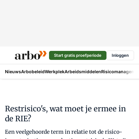
Start gratis proefperiode
Inloggen
Nieuws
Arbobeleid
Werkplek
Arbeidsmiddelen
Risicomanageme
Restrisico's, wat moet je ermee in
de RIE?
Een veelgehoorde term in relatie tot de risico-