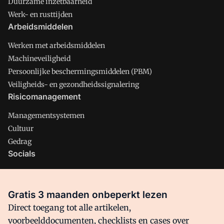
Duurzame inzetbaarheid
Werk- en rusttijden
Arbeidsmiddelen
Werken met arbeidsmiddelen
Machineveiligheid
Persoonlijke beschermingsmiddelen (PBM)
Veiligheids- en gezondheidssignalering
Risicomanagement
Managementsystemen
Cultuur
Gedrag
Socials
X
LinkedIn
Gratis 3 maanden onbeperkt lezen
Facebook
Direct toegang tot alle artikelen,
voorbeelddocumenten, checklists en cases over