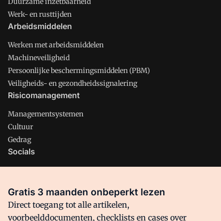
Duurzame inzetbaarheid
Werk- en rusttijden
Arbeidsmiddelen
Werken met arbeidsmiddelen
Machineveiligheid
Persoonlijke beschermingsmiddelen (PBM)
Veiligheids- en gezondheidssignalering
Risicomanagement
Managementsystemen
Cultuur
Gedrag
Socials
X
LinkedIn
Gratis 3 maanden onbeperkt lezen
Facebook
Direct toegang tot alle artikelen,
voorbeelddocumenten, checklists en cases over