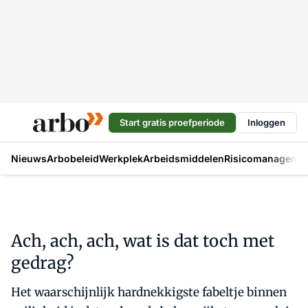
Start gratis proefperiode
Inloggen
Nieuws
Arbobeleid
Werkplek
Arbeidsmiddelen
Risicomanageme
Ach, ach, ach, wat is dat toch met
gedrag?
Het waarschijnlijk hardnekkigste fabeltje binnen