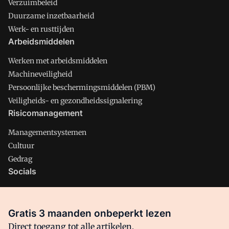
Verzuimbeleid
Duurzame inzetbaarheid
Werk- en rusttijden
Arbeidsmiddelen
Werken met arbeidsmiddelen
Machineveiligheid
Persoonlijke beschermingsmiddelen (PBM)
Veiligheids- en gezondheidssignalering
Risicomanagement
Managementsystemen
Cultuur
Gedrag
Socials
X
LinkedIn
Gratis 3 maanden onbeperkt lezen
Facebook
Direct toegang tot alle artikelen,