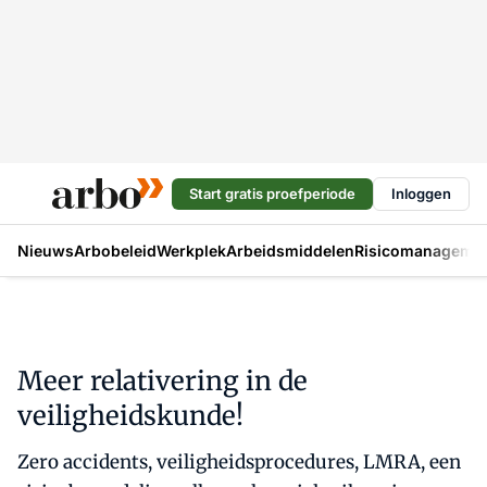
Start gratis proefperiode
Inloggen
Nieuws
Arbobeleid
Werkplek
Arbeidsmiddelen
Risicomanageme
Meer relativering in de
veiligheidskunde!
Zero accidents, veiligheidsprocedures, LMRA, een