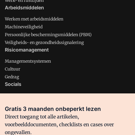
Werk- en rusttijden
Arbeidsmiddelen
Werken met arbeidsmiddelen
Machineveiligheid
Persoonlijke beschermingsmiddelen (PBM)
Veiligheids- en gezondheidssignalering
Risicomanagement
Managementsystemen
Cultuur
Gedrag
Socials
X
LinkedIn
Gratis 3 maanden onbeperkt lezen
Facebook
Direct toegang tot alle artikelen,
voorbeelddocumenten, checklists en cases over
ongevallen.