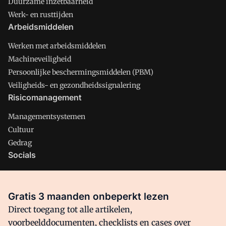
Duurzame inzetbaarheid
Werk- en rusttijden
Arbeidsmiddelen
Werken met arbeidsmiddelen
Machineveiligheid
Persoonlijke beschermingsmiddelen (PBM)
Veiligheids- en gezondheidssignalering
Risicomanagement
Managementsystemen
Cultuur
Gedrag
Socials
X
LinkedIn
Gratis 3 maanden onbeperkt lezen
Facebook
Direct toegang tot alle artikelen,
voorbeelddocumenten, checklists en cases over