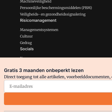
Machineveiligheid
Persoonlijke beschermingsmiddelen (PBM)
Veiligheids- en gezondheidssignalering
Risicomanagement
Managementsystemen
Cultuur
Gedrag
Socials
X
LinkedIn
Gratis 3 maanden onbeperkt lezen
Facebook
Direct toegang tot alle artikelen, voorbeelddocumenten, 
Arbo is onderdeel van VMN media. Lees in
ons manifest
en
Privacy en Cookie beleid
|
Privacy instellingen