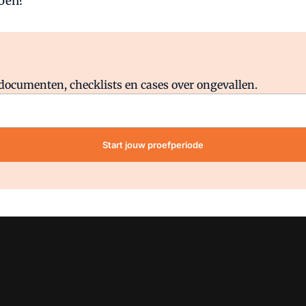
doen?
Al abonnee?
Log direct in.
lddocumenten, checklists en cases over ongevallen.
Start jouw proefperiode