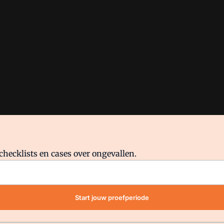
checklists en cases over ongevallen.
waar VMN media voor staat. Op gebruik van deze site zijn de volge
Start jouw proefperiode