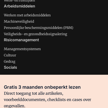
Werk- en rusttijden
Arbeidsmiddelen
Werken met arbeidsmiddelen
Machineveiligheid
Persoonlijke beschermingsmiddelen (PBM)
Veiligheids- en gezondheidssignalering
Risicomanagement
Managementsystemen
Cultuur
Gedrag
Socials
X
LinkedIn
Gratis 3 maanden onbeperkt lezen
Facebook
Direct toegang tot alle artikelen,
voorbeelddocumenten, checklists en cases over
ongevallen.