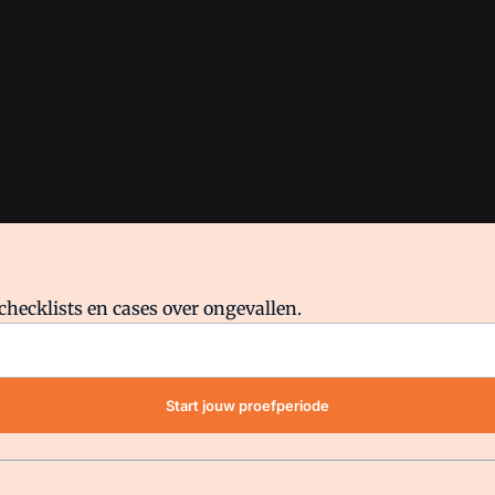
checklists en cases over ongevallen.
waar VMN media voor staat. Op gebruik van deze site zijn de volge
Start jouw proefperiode