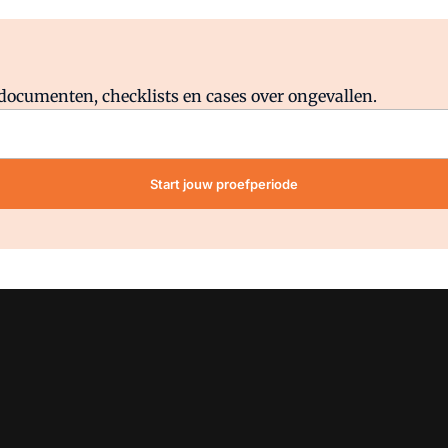
Al abonnee?
Log direct in.
lddocumenten, checklists en cases over ongevallen.
Start jouw proefperiode