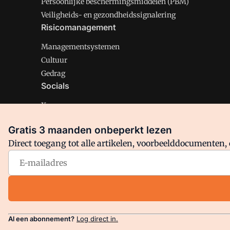
Persoonlijke beschermingsmiddelen (PBM)
Veiligheids- en gezondheidssignalering
Risicomanagement
Managementsystemen
Cultuur
Gedrag
Socials
X
LinkedIn
Gratis 3 maanden onbeperkt lezen
Facebook
Direct toegang tot alle artikelen, voorbeelddocumenten, 
Arbo is onderdeel van VMN media. Lees in
ons manifest
en
Privacy en Cookie beleid
|
Privacy instellingen
Al een abonnement?
Log direct in.