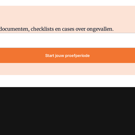
Al abonnee?
Log direct in.
lddocumenten, checklists en cases over ongevallen.
Start jouw proefperiode