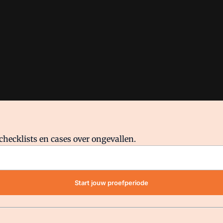
checklists en cases over ongevallen.
waar VMN media voor staat. Op gebruik van deze site zijn de volge
Start jouw proefperiode