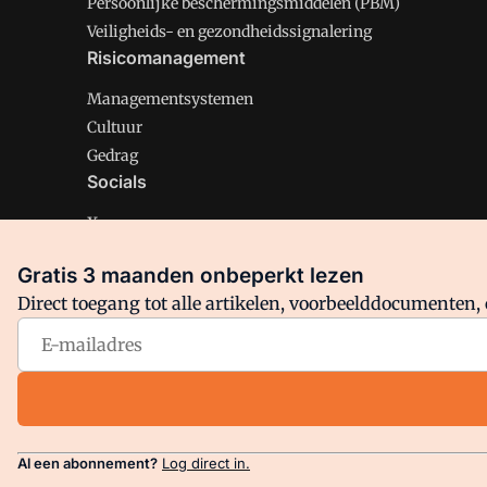
Persoonlijke beschermingsmiddelen (PBM)
Veiligheids- en gezondheidssignalering
Risicomanagement
Managementsystemen
Cultuur
Gedrag
Socials
X
LinkedIn
Gratis 3 maanden onbeperkt lezen
Facebook
Direct toegang tot alle artikelen, voorbeelddocumenten, 
Arbo is onderdeel van VMN media. Lees in
ons manifest
en
Privacy en Cookie beleid
|
Privacy instellingen
Al een abonnement?
Log direct in.