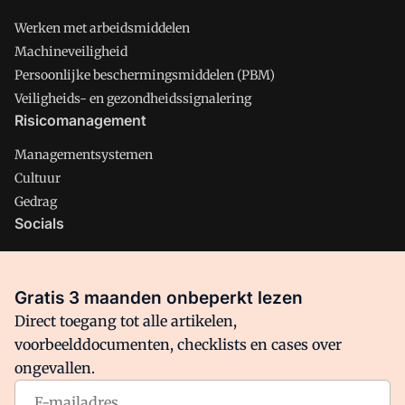
Werken met arbeidsmiddelen
Machineveiligheid
Persoonlijke beschermingsmiddelen (PBM)
Veiligheids- en gezondheidssignalering
Risicomanagement
Managementsystemen
Cultuur
Gedrag
Socials
X
LinkedIn
Gratis 3 maanden onbeperkt lezen
Facebook
Direct toegang tot alle artikelen,
voorbeelddocumenten, checklists en cases over
ongevallen.
Arbo is onderdeel van VMN media. Lees in
ons manifest
waar