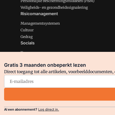
Persoonlijke beschermingsmiddelen (PBM)
Veiligheids- en gezondheidssignalering
Risicomanagement
Managementsystemen
Cultuur
Gedrag
Socials
X
LinkedIn
Gratis 3 maanden onbeperkt lezen
Facebook
Direct toegang tot alle artikelen, voorbeelddocumenten, 
Arbo is onderdeel van VMN media. Lees in
ons manifest
en
Privacy en Cookie beleid
|
Privacy instellingen
Al een abonnement?
Log direct in.