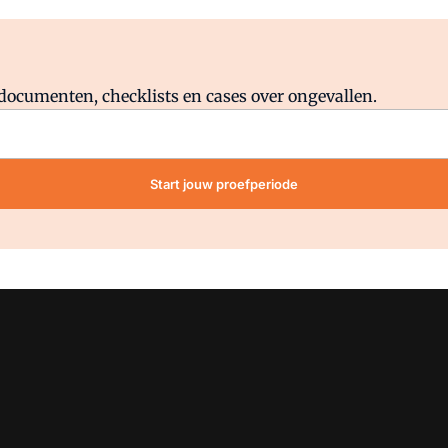
Al abonnee?
Log direct in.
lddocumenten, checklists en cases over ongevallen.
Start jouw proefperiode