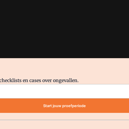
checklists en cases over ongevallen.
waar VMN media voor staat. Op gebruik van deze site zijn de volge
Start jouw proefperiode