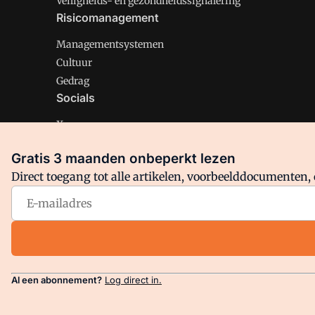
Veiligheids- en gezondheidssignalering
Risicomanagement
Managementsystemen
Cultuur
Gedrag
Socials
X
LinkedIn
Gratis 3 maanden onbeperkt lezen
Facebook
Direct toegang tot alle artikelen, voorbeelddocumenten, 
Arbo is onderdeel van VMN media. Lees in
ons manifest
en
Privacy en Cookie beleid
|
Privacy instellingen
Al een abonnement?
Log direct in.