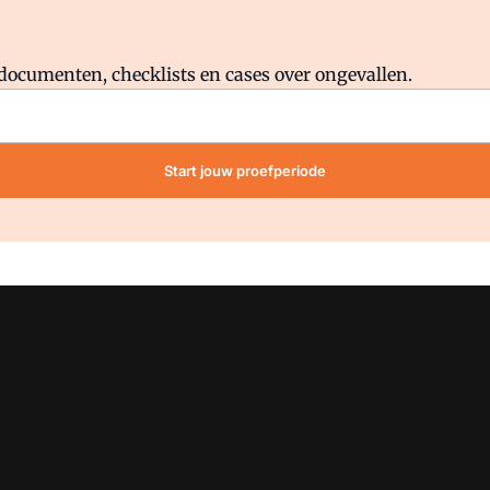
Al abonnee?
Log direct in.
lddocumenten, checklists en cases over ongevallen.
Start jouw proefperiode