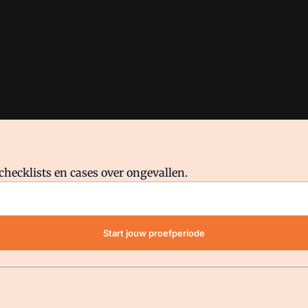
checklists en cases over ongevallen.
waar VMN media voor staat. Op gebruik van deze site zijn de volge
Start jouw proefperiode