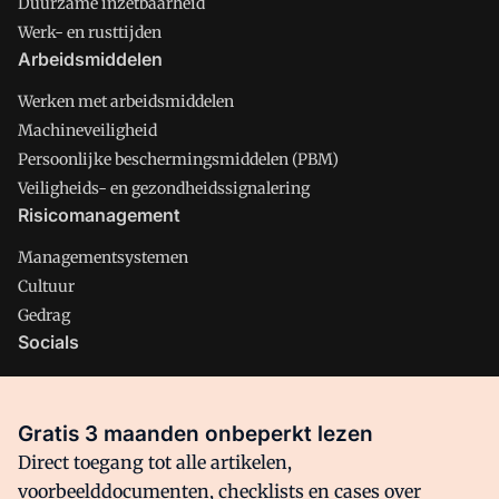
Duurzame inzetbaarheid
Werk- en rusttijden
Arbeidsmiddelen
Werken met arbeidsmiddelen
Machineveiligheid
Persoonlijke beschermingsmiddelen (PBM)
Veiligheids- en gezondheidssignalering
Risicomanagement
Managementsystemen
Cultuur
Gedrag
Socials
X
LinkedIn
Gratis 3 maanden onbeperkt lezen
Facebook
Direct toegang tot alle artikelen,
voorbeelddocumenten, checklists en cases over