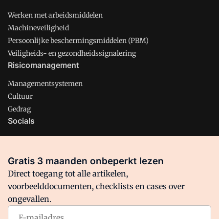
Werken met arbeidsmiddelen
Machineveiligheid
Persoonlijke beschermingsmiddelen (PBM)
Veiligheids- en gezondheidssignalering
Risicomanagement
Managementsystemen
Cultuur
Gedrag
Socials
X
LinkedIn
Gratis 3 maanden onbeperkt lezen
Facebook
Direct toegang tot alle artikelen,
voorbeelddocumenten, checklists en cases over
ongevallen.
Arbo is onderdeel van VMN media. Lees in
ons manifest
waar