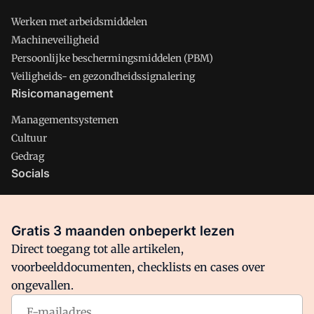
Werken met arbeidsmiddelen
Machineveiligheid
Persoonlijke beschermingsmiddelen (PBM)
Veiligheids- en gezondheidssignalering
Risicomanagement
Managementsystemen
Cultuur
Gedrag
Socials
X
LinkedIn
Gratis 3 maanden onbeperkt lezen
Facebook
Direct toegang tot alle artikelen,
voorbeelddocumenten, checklists en cases over
ongevallen.
Arbo is onderdeel van VMN media. Lees in
ons manifest
waar