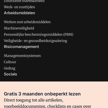
Duurzame inzetbaarheid
Werk- en rusttijden
Arbeidsmiddelen
Werken met arbeidsmiddelen
Machineveiligheid
Persoonlijke beschermingsmiddelen (PBM)
Veiligheids- en gezondheidssignalering
Risicomanagement
Managementsystemen
Cultuur
Gedrag
Socials
X
LinkedIn
Gratis 3 maanden onbeperkt lezen
Facebook
Direct toegang tot alle artikelen,
voorbeelddocumenten, checklists en cases over