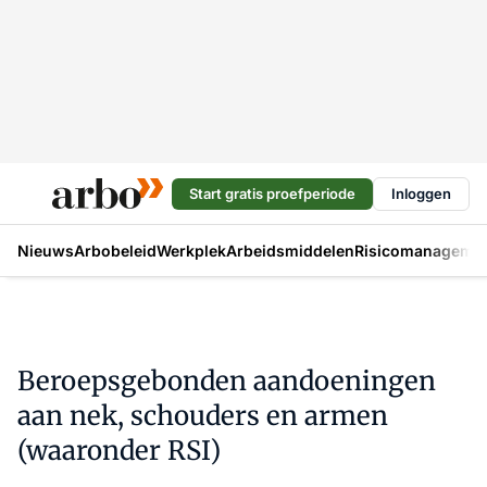
Start gratis proefperiode
Inloggen
Nieuws
Arbobeleid
Werkplek
Arbeidsmiddelen
Risicomanageme
Beroepsgebonden aandoeningen
aan nek, schouders en armen
(waaronder RSI)