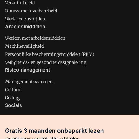
Verzuimbeleid
Duurzame inzetbaarheid
Werk- en rusttijden
Arbeidsmiddelen
Werken met arbeidsmiddelen
Machineveiligheid
Persoonlijke beschermingsmiddelen (PBM)
Veiligheids- en gezondheidssignalering
Risicomanagement
Managementsystemen
Cultuur
Gedrag
Socials
X
LinkedIn
Gratis 3 maanden onbeperkt lezen
Facebook
Direct toegang tot alle artikelen,