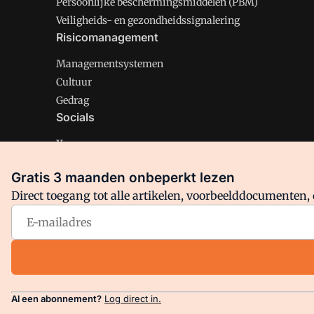
Persoonlijke beschermingsmiddelen (PBM)
Veiligheids- en gezondheidssignalering
Risicomanagement
Managementsystemen
Cultuur
Gedrag
Socials
X
LinkedIn
Gratis 3 maanden onbeperkt lezen
Facebook
Direct toegang tot alle artikelen, voorbeelddocumenten, 
Arbo is onderdeel van VMN media. Lees in
ons manifest
en
Privacy en Cookie beleid
|
Privacy instellingen
Al een abonnement?
Log direct in.