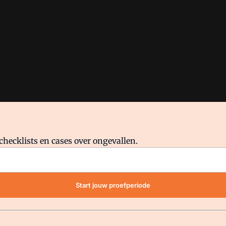
checklists en cases over ongevallen.
waar VMN media voor staat. Op gebruik van deze site zijn de volge
Start jouw proefperiode