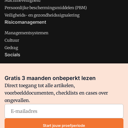
Machineveiligheid
Persoonlijke beschermingsmiddelen (PBM)
Veiligheids- en gezondheidssignalering
Risicomanagement
Managementsystemen
Cultuur
Gedrag
Socials
X
LinkedIn
Gratis 3 maanden onbeperkt lezen
Facebook
Direct toegang tot alle artikelen,
voorbeelddocumenten, checklists en cases over
ongevallen.
Arbo is onderdeel van VMN media. Lees in
ons manifest
waar
VMN media voor staat. Op gebruik van deze site zijn de
volgende regelingen van toepassing:
Algemene Voorwaarden
Start jouw proefperiode
en
Privacy en Cookie beleid
|
Privacy instellingen