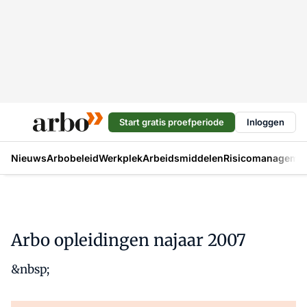
Start gratis proefperiode
Inloggen
Nieuws
Arbobeleid
Werkplek
Arbeidsmiddelen
Risicomanageme
Arbo opleidingen najaar 2007
&nbsp;