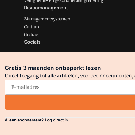
Veiligheids- en gezondheidssignalering
Risicomanagement
Managementsystemen
Cultuur
Gedrag
Socials
X
LinkedIn
Gratis 3 maanden onbeperkt lezen
Facebook
Direct toegang tot alle artikelen, voorbeelddocumenten, 
Arbo is onderdeel van VMN media. Lees in
ons manifest
en
Privacy en Cookie beleid
|
Privacy instellingen
Al een abonnement?
Log direct in.