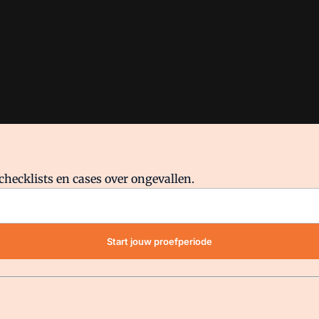
checklists en cases over ongevallen.
waar VMN media voor staat. Op gebruik van deze site zijn de volge
Start jouw proefperiode