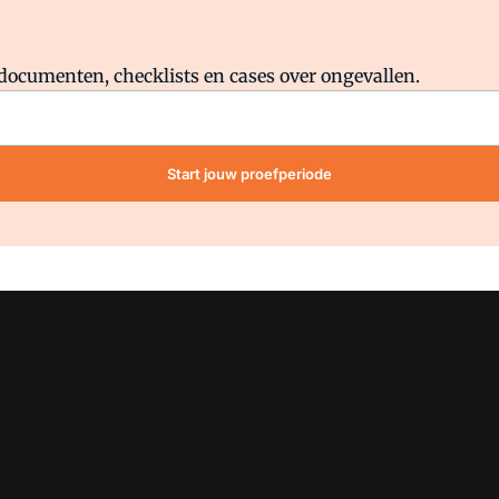
Al abonnee?
Log direct in.
lddocumenten, checklists en cases over ongevallen.
Start jouw proefperiode