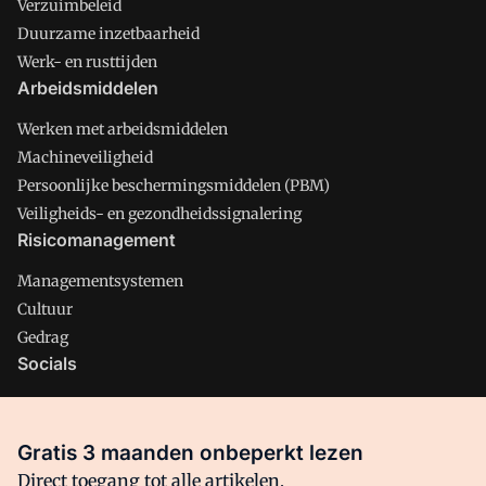
Verzuimbeleid
Duurzame inzetbaarheid
Werk- en rusttijden
Arbeidsmiddelen
Werken met arbeidsmiddelen
Machineveiligheid
Persoonlijke beschermingsmiddelen (PBM)
Veiligheids- en gezondheidssignalering
Risicomanagement
Managementsystemen
Cultuur
Gedrag
Socials
X
LinkedIn
Gratis 3 maanden onbeperkt lezen
Facebook
Direct toegang tot alle artikelen,