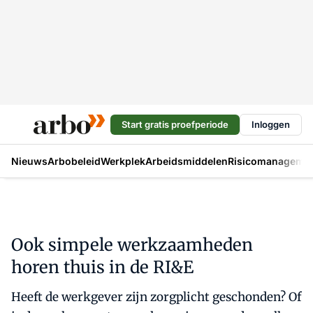
Start gratis proefperiode
Inloggen
Nieuws
Arbobeleid
Werkplek
Arbeidsmiddelen
Risicomanageme
Ook simpele werkzaamheden
horen thuis in de RI&E
Heeft de werkgever zijn zorgplicht geschonden? Of