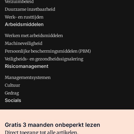
Verzuimbeleid
Duurzame inzetbaarheid
Werk- en rusttijden
Arbeidsmiddelen
Werken met arbeidsmiddelen
Machineveiligheid
Persoonlijke beschermingsmiddelen (PBM)
Veiligheids- en gezondheidssignalering
Risicomanagement
Managementsystemen
Cultuur
Gedrag
Socials
X
LinkedIn
Gratis 3 maanden onbeperkt lezen
Facebook
Direct toegang tot alle artikelen,