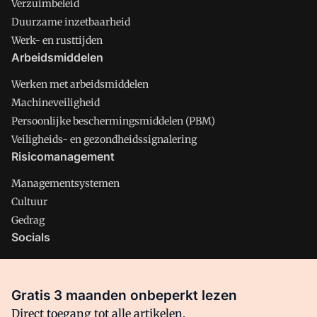
Verzuimbeleid
Duurzame inzetbaarheid
Werk- en rusttijden
Arbeidsmiddelen
Werken met arbeidsmiddelen
Machineveiligheid
Persoonlijke beschermingsmiddelen (PBM)
Veiligheids- en gezondheidssignalering
Risicomanagement
Managementsystemen
Cultuur
Gedrag
Socials
X
LinkedIn
Gratis 3 maanden onbeperkt lezen
Facebook
Direct toegang tot alle artikelen,