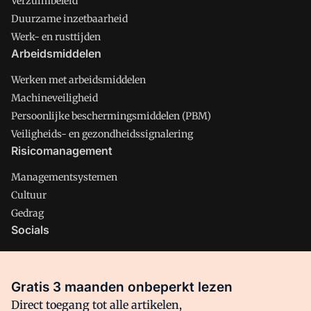
Verzuimbeleid
Duurzame inzetbaarheid
Werk- en rusttijden
Arbeidsmiddelen
Werken met arbeidsmiddelen
Machineveiligheid
Persoonlijke beschermingsmiddelen (PBM)
Veiligheids- en gezondheidssignalering
Risicomanagement
Managementsystemen
Cultuur
Gedrag
Socials
X
LinkedIn
Gratis 3 maanden onbeperkt lezen
Facebook
Direct toegang tot alle artikelen,