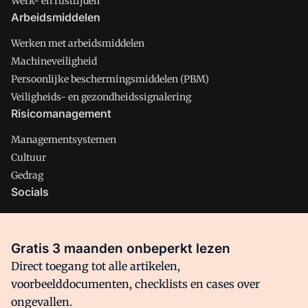
Werk- en rusttijden
Arbeidsmiddelen
Werken met arbeidsmiddelen
Machineveiligheid
Persoonlijke beschermingsmiddelen (PBM)
Veiligheids- en gezondheidssignalering
Risicomanagement
Managementsystemen
Cultuur
Gedrag
Socials
X
LinkedIn
Gratis 3 maanden onbeperkt lezen
Facebook
Direct toegang tot alle artikelen,
voorbeelddocumenten, checklists en cases over
ongevallen.