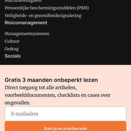
Machineveiligheid
Persoonlijke beschermingsmiddelen (PBM)
Veiligheids- en gezondheidssignalering
Risicomanagement
Managementsystemen
Cultuur
Gedrag
Socials
X
LinkedIn
Gratis 3 maanden onbeperkt lezen
Facebook
Direct toegang tot alle artikelen,
voorbeelddocumenten, checklists en cases over
ongevallen.
Arbo is onderdeel van VMN media. Lees in
ons manifest
waar
VMN media voor staat. Op gebruik van deze site zijn de
volgende regelingen van toepassing:
Algemene Voorwaarden
Start jouw proefperiode
en
Privacy en Cookie beleid
|
Privacy instellingen