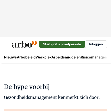
Start gratis proefperiode
Inloggen
Nieuws
Arbobeleid
Werkplek
Arbeidsmiddelen
Risicomanageme
De hype voorbij
Gezondheidsmanagement kenmerkt zich door: