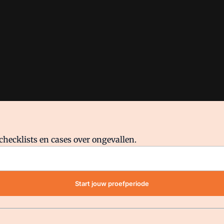
checklists en cases over ongevallen.
waar VMN media voor staat. Op gebruik van deze site zijn de volge
Start jouw proefperiode