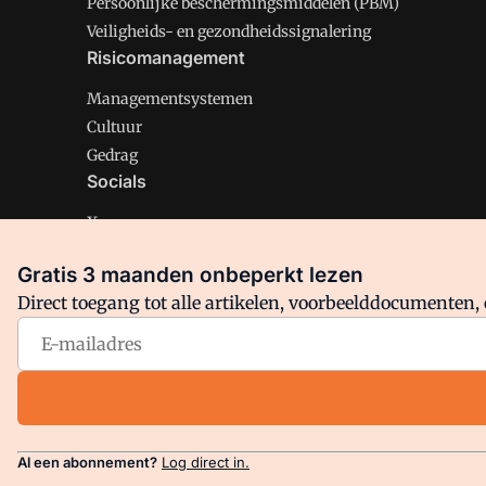
Persoonlijke beschermingsmiddelen (PBM)
Veiligheids- en gezondheidssignalering
Risicomanagement
Managementsystemen
Cultuur
Gedrag
Socials
X
LinkedIn
Gratis 3 maanden onbeperkt lezen
Facebook
Direct toegang tot alle artikelen, voorbeelddocumenten, 
Arbo is onderdeel van VMN media. Lees in
ons manifest
en
Privacy en Cookie beleid
|
Privacy instellingen
Al een abonnement?
Log direct in.