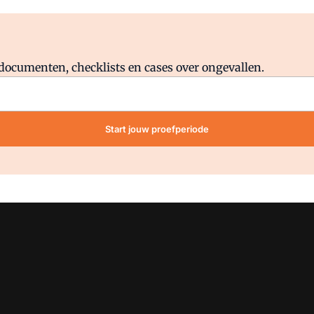
Al abonnee?
Log direct in.
lddocumenten, checklists en cases over ongevallen.
Start jouw proefperiode