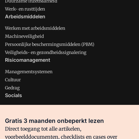
Duurzame inzetbaarheid
Werk- en rusttijden
Arbeidsmiddelen
Werken met arbeidsmiddelen
Machineveiligheid
Persoonlijke beschermingsmiddelen (PBM)
Veiligheids- en gezondheidssignalering
Risicomanagement
Managementsystemen
Cultuur
Gedrag
Socials
X
LinkedIn
Gratis 3 maanden onbeperkt lezen
Facebook
Direct toegang tot alle artikelen,
voorbeelddocumenten, checklists en cases over