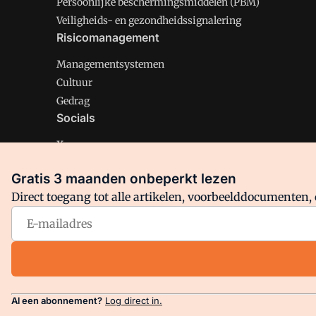
Persoonlijke beschermingsmiddelen (PBM)
Veiligheids- en gezondheidssignalering
Risicomanagement
Managementsystemen
Cultuur
Gedrag
Socials
X
LinkedIn
Gratis 3 maanden onbeperkt lezen
Facebook
Direct toegang tot alle artikelen, voorbeelddocumenten, 
Arbo is onderdeel van VMN media. Lees in
ons manifest
en
Privacy en Cookie beleid
|
Privacy instellingen
Al een abonnement?
Log direct in.