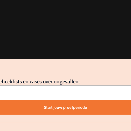
checklists en cases over ongevallen.
waar VMN media voor staat. Op gebruik van deze site zijn de volge
Start jouw proefperiode