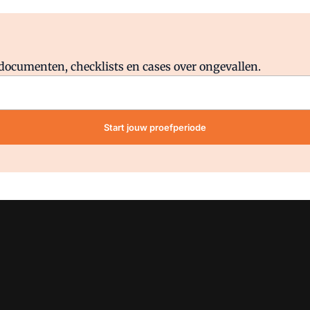
Al abonnee?
Log direct in.
lddocumenten, checklists en cases over ongevallen.
Start jouw proefperiode