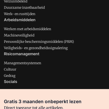
Verzuimbeleid
Duurzame inzetbaarheid
Werk- en rusttijden
Arbeidsmiddelen
Werken met arbeidsmiddelen
Machineveiligheid
Persoonlijke beschermingsmiddelen (PBM)
Veiligheids- en gezondheidssignalering
Risicomanagement
Managementsystemen
Cultuur
Gedrag
Socials
X
LinkedIn
Gratis 3 maanden onbeperkt lezen
Facebook
Direct toegang tot alle artikelen,