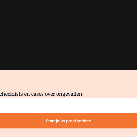
checklists en cases over ongevallen.
waar VMN media voor staat. Op gebruik van deze site zijn de volge
Start jouw proefperiode