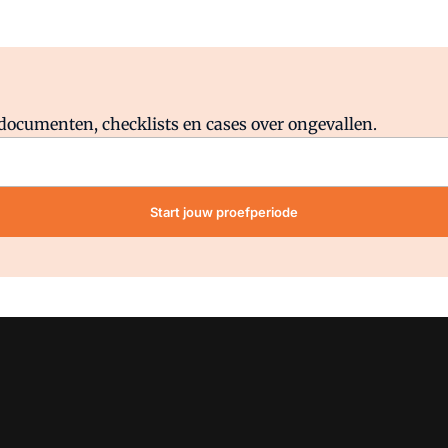
Al abonnee?
Log direct in.
lddocumenten, checklists en cases over ongevallen.
Start jouw proefperiode