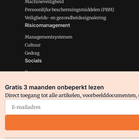
Machineveiligheid
Persoonlijke beschermingsmiddelen (PBM)
Veiligheids- en gezondheidssignalering
Risicomanagement
Managementsystemen
Cultuur
Gedrag
Socials
X
LinkedIn
Gratis 3 maanden onbeperkt lezen
Facebook
Direct toegang tot alle artikelen, voorbeelddocumenten, 
Arbo is onderdeel van VMN media. Lees in
ons manifest
en
Privacy en Cookie beleid
|
Privacy instellingen