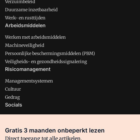
Verzuimbeleid
Duurzame inzetbaarheid
Werk- en rusttijden
Arbeidsmiddelen
Werken met arbeidsmiddelen
Machineveiligheid
Persoonlijke beschermingsmiddelen (PBM)
Veiligheids- en gezondheidssignalering
Risicomanagement
Managementsystemen
Cultuur
Gedrag
Socials
X
LinkedIn
Gratis 3 maanden onbeperkt lezen
Facebook
Direct toegang tot alle artikelen,